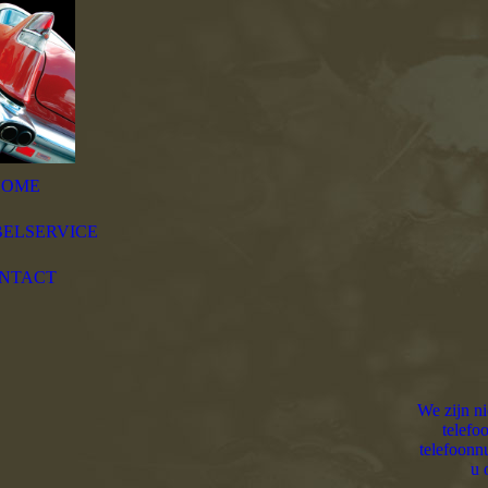
HOME
ELSERVICE
NTACT
unnamed-3
We zijn ni
telefo
telefoonn
u 