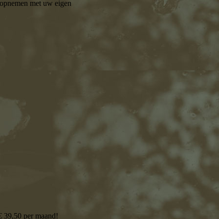
t opnemen met uw eigen
 € 39,50 per maand!