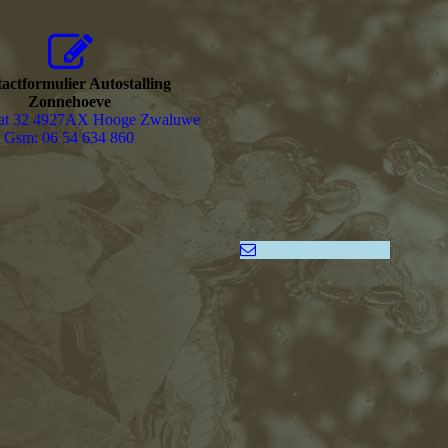
actformulier Autostalling
Zonnehoeve
aat 32 4927AX Hooge Zwaluwe
Gsm: 06 54 634 860