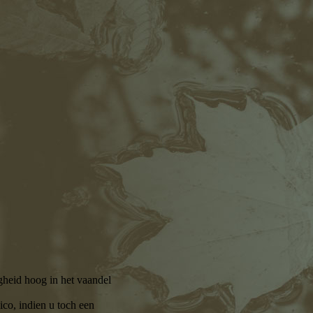
igheid hoog in het vaandel
ico, indien u toch een